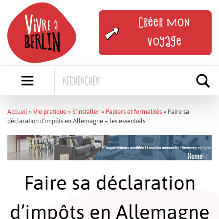
Skip
to
Créer mon
content
voyage
Accueil
»
Vie pratique
»
S'installer
»
Papiers et formalités
»
Faire sa
déclaration d’impôts en Allemagne – les essentiels
Faire sa déclaration
d’impôts en Allemagne