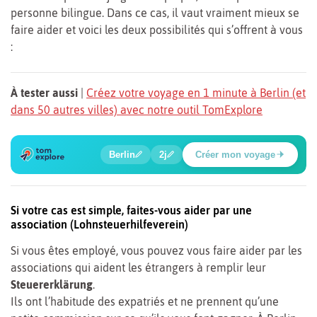
personne bilingue. Dans ce cas, il vaut vraiment mieux se
faire aider et voici les deux possibilités qui s’offrent à vous
:
À tester aussi
|
Créez votre voyage en 1 minute à Berlin (et
dans 50 autres villes) avec notre outil TomExplore
1
2
3
4
5
6
🍲
🔍
🔍
🔍
🔍
🔍
Berlin
2j
Créer mon voyage
Place Potsdamer
Si votre cas est simple, faites-vous aider par une
association (Lohnsteuerhilfeverein)
Si vous êtes employé, vous pouvez vous faire aider par les
associations qui aident les étrangers à remplir leur
Steuererklärung
.
Ils ont l’habitude des expatriés et ne prennent qu’une