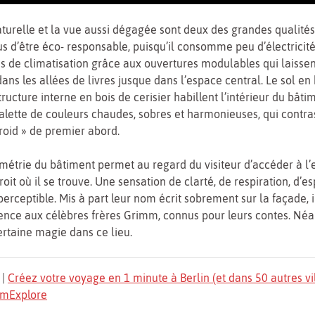
turelle et la vue aussi dégagée sont deux des grandes qualités
lus d’être éco- responsable, puisqu’il consomme peu d’électricité
 de climatisation grâce aux ouvertures modulables qui laissent
dans les allées de livres jusque dans l’espace central. Le sol en 
tructure interne en bois de cerisier habillent l’intérieur du bâtim
alette de couleurs chaudes, sobres et harmonieuses, qui contra
froid » de premier abord.
ymétrie du bâtiment permet au regard du visiteur d’accéder à l’
roit où il se trouve. Une sensation de clarté, de respiration, d’
perceptible. Mis à part leur nom écrit sobrement sur la façade, i
ence aux célèbres frères Grimm, connus pour leurs contes. Néa
rtaine magie dans ce lieu.
|
Créez votre voyage en 1 minute à Berlin (et dans 50 autres vi
TomExplore