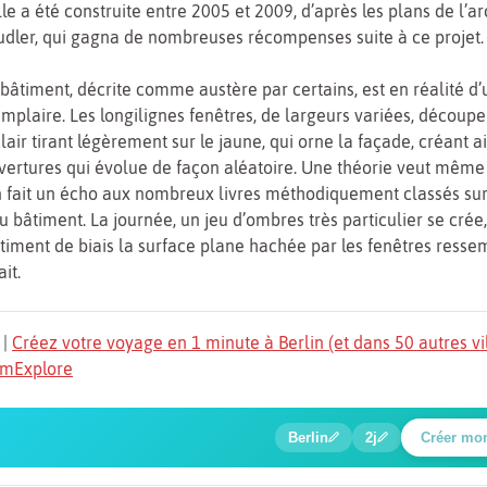
lle a été construite entre 2005 et 2009, d’après les plans de l’ar
udler, qui gagna de nombreuses récompenses suite à ce projet.
bâtiment, décrite comme austère par certains, est en réalité d
plaire. Les longilignes fenêtres, de largeurs variées, découpe
clair tirant légèrement sur le jaune, qui orne la façade, créant a
ertures qui évolue de façon aléatoire. Une théorie veut même
n fait un écho aux nombreux livres méthodiquement classés sur
du bâtiment. La journée, un jeu d’ombres très particulier se crée, 
timent de biais la surface plane hachée par les fenêtres resse
it.
|
Créez votre voyage en 1 minute à Berlin (et dans 50 autres vi
TomExplore
1
2
3
4
5
🍲
🔍
🔍
🔍
🔍
6
🔍
Place Potsdamer
Berlin
2j
Créer mo