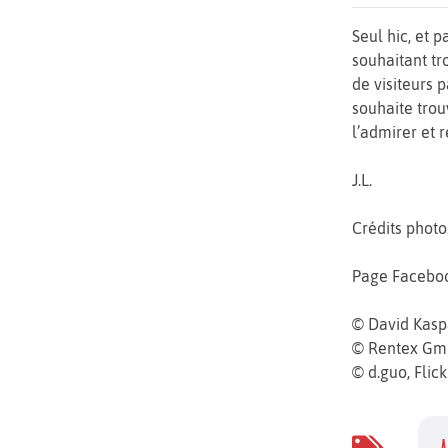
Seul hic, et 
souhaitant tr
de visiteurs p
souhaite tro
l’admirer et r
J.L.
Crédits photos
Page Faceboo
© David Kaspa
© Rentex Gmb
© d.guo, Flic