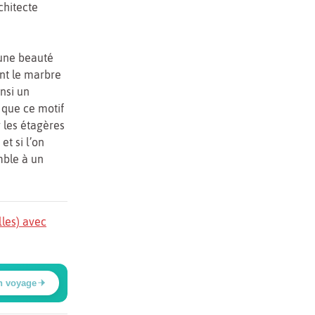
chitecte
’une beauté
nt le marbre
insi un
 que ce motif
 les étagères
et si l’on
mble à un
lles) avec
n voyage