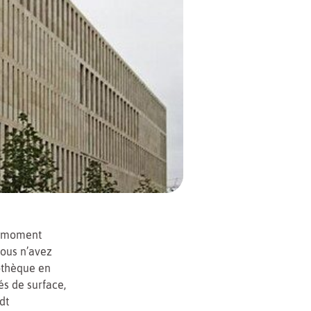
un moment
vous n’avez
othèque en
és de surface,
dt