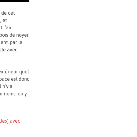
 de cet
, et
 l’air
bois de noyer,
ent, par le
ste avec
extérieur quel
espace est donc
l n’y a
nmoins, on y
lles) avec