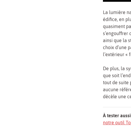
La lumière na
édifice, en p
quasiment pas
s’engouffrer 
ainsi que la s
choix d’une p
l’extérieur « 
De plus, la s
que soit l’end
tout de suite 
aucune référ
décèle une ce
À tester aussi
notre outil 