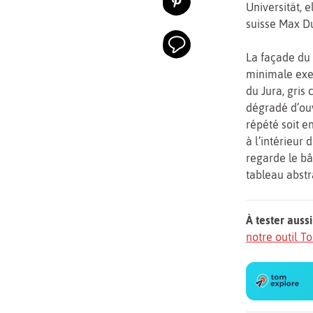
Universität, e
suisse Max D
La façade du 
minimale exem
du Jura, gris 
dégradé d’ouv
répété soit e
à l’intérieur 
regarde le bâ
tableau abstra
À tester aussi
notre outil 