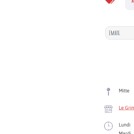
A
Mitte
Le Gri
Lundi
Mardi