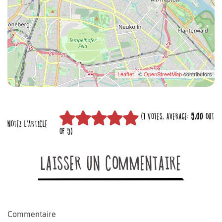
Leaflet
| ©
OpenStreetMap
contributors
(
1
VOTES, AVERAGE:
5,00
OUT
NOTEZ L'ARTICLE
OF 5)
LAISSER UN COMMENTAIRE
Commentaire