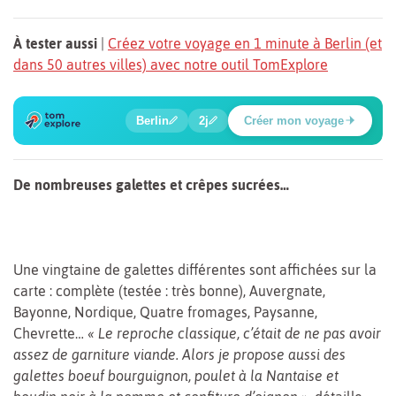
À tester aussi
|
Créez votre voyage en 1 minute à Berlin (et
dans 50 autres villes) avec notre outil TomExplore
1
2
3
4
5
6
🍲
🔍
🔍
🔍
🔍
🔍
Berlin
2j
Créer mon voyage
Place Potsdamer
De nombreuses galettes et crêpes sucrées…
Une vingtaine de galettes différentes sont affichées sur la
carte : complète (testée : très bonne), Auvergnate,
Bayonne, Nordique, Quatre fromages, Paysanne,
Chevrette…
« Le reproche classique, c’était de ne pas avoir
assez de garniture viande. Alors je propose aussi des
galettes boeuf bourguignon, poulet à la Nantaise et