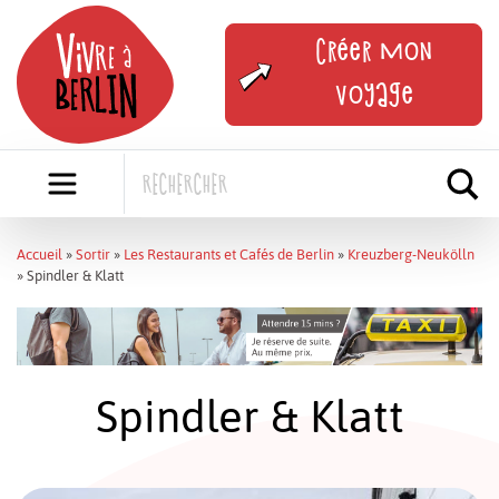
Skip
to
Créer mon
content
voyage
Accueil
»
Sortir
»
Les Restaurants et Cafés de Berlin
»
Kreuzberg-Neukölln
»
Spindler & Klatt
Spindler & Klatt