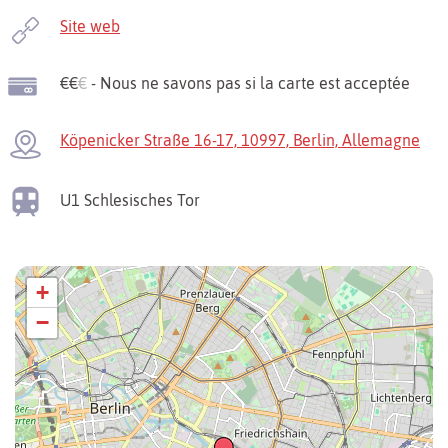
Site web
€€
€
- Nous ne savons pas si la carte est acceptée
Köpenicker Straße 16-17, 10997, Berlin, Allemagne
U1
Schlesisches Tor
+
−