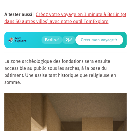
À tester aussi
|
Créez votre voyage en 1 minute à Berlin (et
dans 50 autres villes) avec notre outil TomExplore
1
2
3
4
5
6
🍲
🔍
🔍
🔍
🔍
🔍
Berlin
2j
Créer mon voyage
Place Potsdamer
La zone archéologique des fondations sera ensuite
accessible au public sous les arches, à la base du
bâtiment. Une assise tant historique que religieuse en
somme.