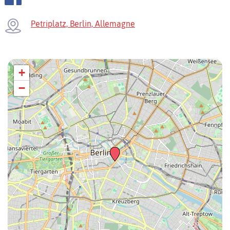
Petriplatz, Berlin, Allemagne
+
−