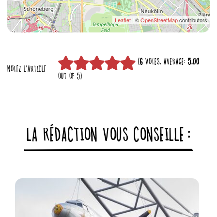
Leaflet
| ©
OpenStreetMap
contributors
(
6
VOTES, AVERAGE:
5,00
NOTEZ L'ARTICLE
OUT OF 5)
LA RÉDACTION VOUS CONSEILLE :