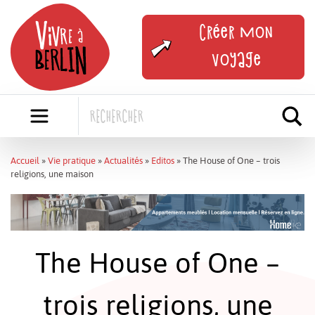
Skip
to
Créer mon
content
voyage
Accueil
»
Vie pratique
»
Actualités
»
Editos
»
The House of One – trois
religions, une maison
The House of One –
trois religions, une