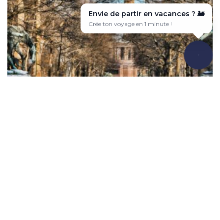
Envie de partir en vacances ? ✈️
Voyage sur-mesure en quelques clics 🎯
L’hiver, comme l’été, Berlin a plus d’un tour dans son sac et de
nombreuses activités s’offrent à vous pour parer aux longs mois
Anastasia Alpha, la développeuse qui a chopé le
de grisaille qui s’annoncent. Car si la ville a la réputation d’être
virus du Net à Berlin
un véritable playground pour les street artists, elle n’est pas en
reste niveau musée. Avec plus de 175 établissements à […]