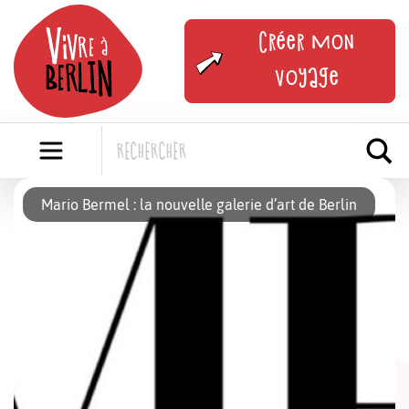
Skip
to
Créer mon
content
voyage
Mario Bermel : la nouvelle galerie d’art de Berlin