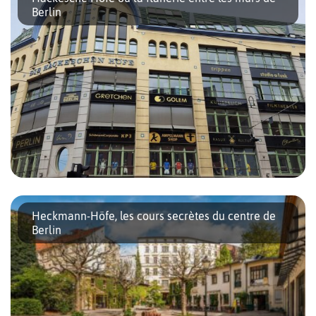
premiers bourgeons et les feuilles vertes qui […]
Berlin
Situées dans le quartier des granges à Mitte, les Hackesche
Höfe sont un réseau de huit cours qui se développe derrière la
Heckmann-Höfe, les cours secrètes du centre de
Rosenthalerstraße et la Sophienstraße. Ouvertes en 1906 en […]
Berlin