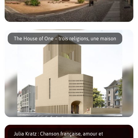
Les Heckmann-Höfe sont trois cours reliées les une aux autres à
Spandauer Vorstadt dans le quartier de Mitte. On peut y accéder
The House of One – trois religions, une maison
à partir de trois points différents : Oranienburger […]
À l’initiative d’un membre de chaque communauté, chrétienne,
juive et musulmane, une nouvelle structure verra bientôt le jour
Julia Kratz : Chanson française, amour et
à Berlin : The House of One, la Maison de l’Unité, lieu de culte