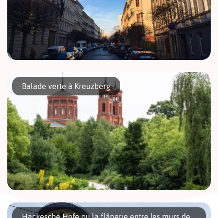
À deux pas de la station de S-bahn Ostkreuz, Victoriastadt
contraste délicieusement avec l’atmosphère post-soviétique du
Balade verte à Kreuzberg
quartier de Lichtenberg. Connu aussi sous le nom de Kaskelkiez,
cet arrondissement à l’abri […]
Les beaux jours pointent le bout de leur nez et l’envie de passer
du temps dehors aussi. Voici une balade pour apprécier les
Hackesche Höfe ou la flânerie entre les murs de