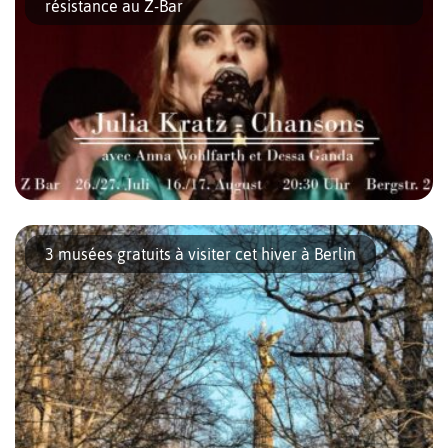
résistance au Z-Bar
[…]
Les 26 et 27 juillet prochains et pour deux autres week-ends (les
16 -17 août et les 18 -19 octobre), l’actrice et chanteuse Julia
3 musées gratuits à visiter cet hiver à Berlin
Kratz investit la scène du mythique […]