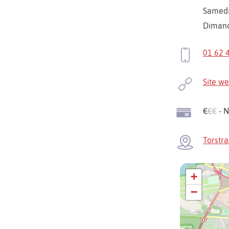
Samed
Diman
01 62 
Site w
€
€€
- N
Torstr
+
−