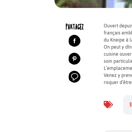
PARTAGEZ
Ouvert depuis
français emb
du Kneipe à l
On peut y dîn
cuisine ouver
soin particuli
L’emplacement
Venez y prend
risquer d’êtr
R