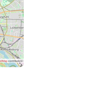
eetMap
contributors