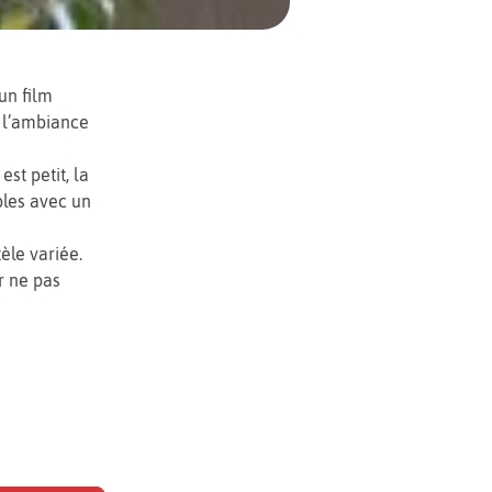
un film
 l’ambiance
st petit, la
mples avec un
èle variée.
r ne pas