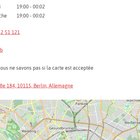
i
19:00 - 00:02
che
19:00 - 00:02
42 51 121
eb
ous ne savons pas si la carte est acceptée
aße 184, 10115, Berlin, Allemagne