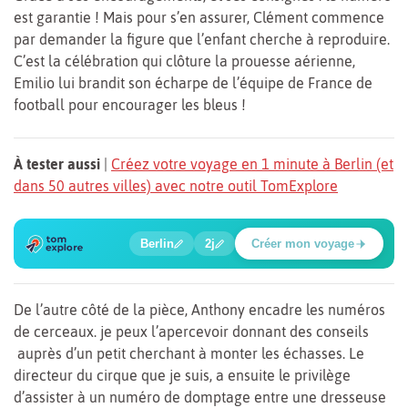
est garantie ! Mais pour s’en assurer, Clément commence
par demander la figure que l’enfant cherche à reproduire.
C’est la célébration qui clôture la prouesse aérienne,
Emilio lui brandit son écharpe de l’équipe de France de
football pour encourager les bleus !
À tester aussi
|
Créez votre voyage en 1 minute à Berlin (et
dans 50 autres villes) avec notre outil TomExplore
1
2
3
4
5
6
🍲
🔍
🔍
🔍
🔍
🔍
Berlin
2j
Créer mon voyage
Place Potsdamer
De l’autre côté de la pièce, Anthony encadre les numéros
de cerceaux. je peux l’apercevoir donnant des conseils
auprès d’un petit cherchant à monter les échasses. Le
directeur du cirque que je suis, a ensuite le privilège
d’assister à un numéro de domptage entre une dresseuse