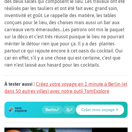
des deux salles qui composent le lieu. Les travaux ont été
réalisés par les tauliers et ont été fait avec grand soin,
inventivité et goût. Le rappelle des matière, les tables
conçues pour le lieu, des chaises mais aussi un bar aux
carreaux verts émeraudes…Les patrons ont mis le paquet
sur la déco et c’est très réussit puisque le lieu ne pourrait
mériter le détour rien que pour ça. Il y a des plantes
partout ce qui rajoute encore à cet oasis du cocktail. Oui
car en effet, s’il y a une chose qui est certaine, c’est que
rien n’est laissé aux hasard pour les cocktails.
À tester aussi
|
Créez votre voyage en 1 minute à Berlin (et
dans 50 autres villes) avec notre outil TomExplore
6
1
2
3
4
5
🔍
🍲
🔍
🔍
🔍
🔍
Berlin
2j
Créer mon voyage
Place Potsdamer