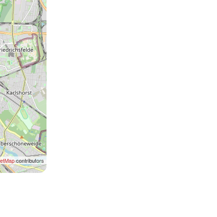
eetMap
contributors