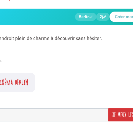
1
2
3
4
5
🍲
🔍
🔍
🔍
🔍
Berlin
2j
Créer mo
Poste de contrôle Charlie
ndroit plein de charme à découvrir sans hésiter.
te.
INÉMA BERLIN
JE VEUX LE