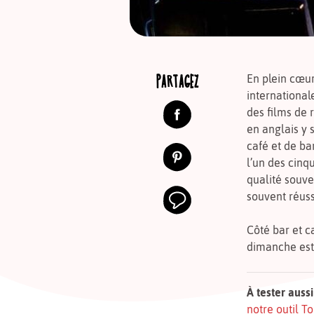
PARTAGEZ
En plein cœur
international
des films de r
en anglais y s
café et de ba
l’un des cinq
qualité souven
souvent réuss
Côté bar et ca
dimanche est 
À tester aussi
notre outil 