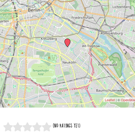
Leaflet
| ©
OpenStr
(NO RATINGS YET)