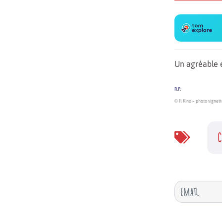
Un agréable e
R.P.
© Il Kino – photo vignet
C