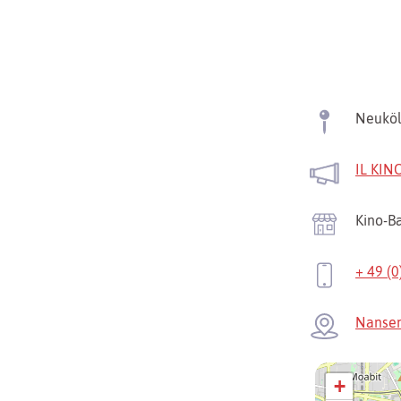
Neuköl
IL KIN
Kino-Ba
+ 49 (
Nansen
+