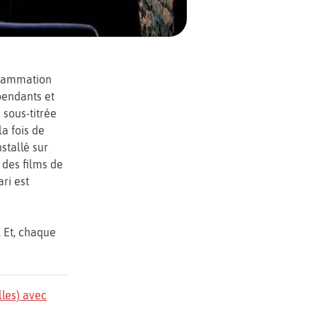
grammation
pendants et
 sous-titrée
la fois de
stallé sur
 des films de
ari est
. Et, chaque
lles) avec