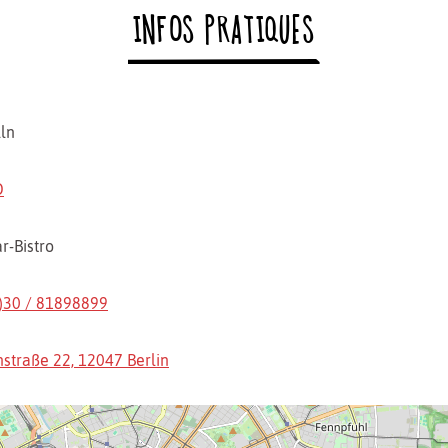
INFOS PRATIQUES
ln
O
r-Bistro
0)30 / 81898899
straße 22, 12047 Berlin