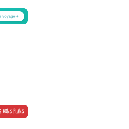
n voyage
S BONS PLANS