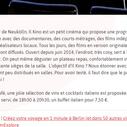
 de Neukölln, Il Kino est un petit cinéma qui propose une pro
e avec des documentaires, des courts-métrages, des films indé
éalisateurs locaux. Tous les jours, des films en version originale
ont diffusés. Ouvert depuis juin 2014, l’endroit, très cosy, sert à 
r. On peut même déguster un plateau repas, confortablement in
uante sièges de la salle. L’objectif d’Il Kino ? Nous étonner avec
t peu distribués en salles. Pour avoir testé, il faut dire que le p
i !
fé, une jolie sélection de vins et cocktails italiens est proposée
servi, de 18h30 à 20h30, un buffet italien pour 7,50 €.
|
Créez votre voyage en 1 minute à Berlin (et dans 50 autres vi
TomExplore