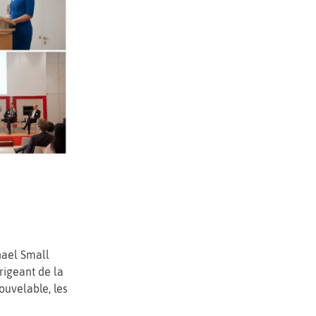
hael Small
irigeant de la
ouvelable, les