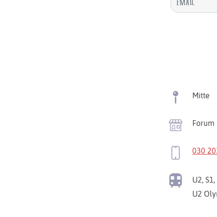
Mitte
Forum 
030 20
U2, S1,
U2
Oly