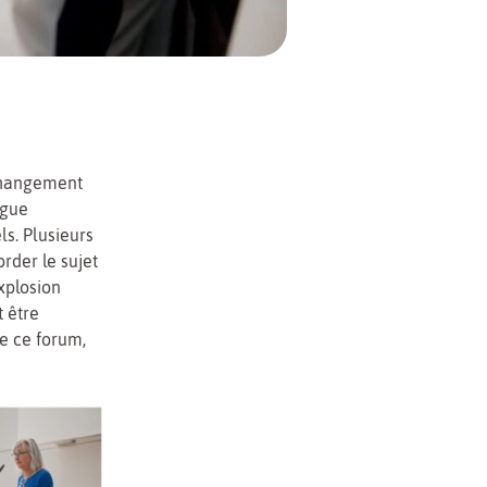
 changement
ogue
s. Plusieurs
rder le sujet
xplosion
 être
de ce forum,