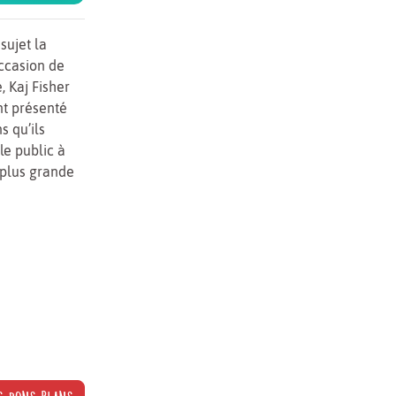
sujet la
occasion de
, Kaj Fisher
nt présenté
s qu’ils
e public à
 plus grande