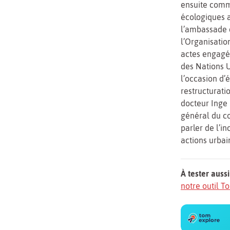
ensuite comm
écologiques a
l’ambassade 
l’Organisati
actes engagés
des Nations U
l’occasion d’
restructurati
docteur Inge 
général du co
parler de l’i
actions urbai
À tester aussi
notre outil 