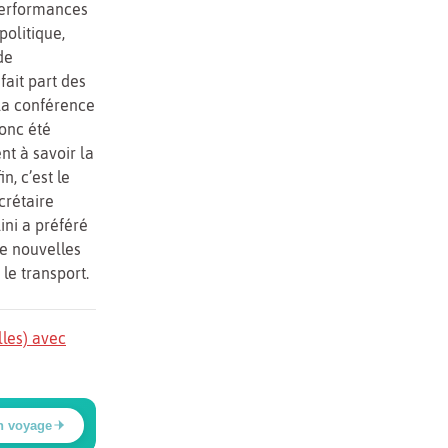
performances
politique,
de
ait part des
 la conférence
donc été
nt à savoir la
, c’est le
crétaire
ini a préféré
de nouvelles
le transport.
lles) avec
n voyage