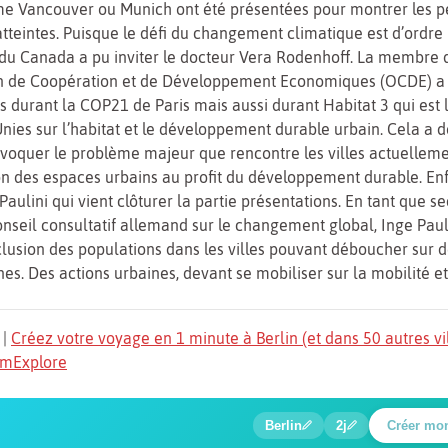
e Vancouver ou Munich ont été présentées pour montrer les 
tteintes. Puisque le défi du changement climatique est d’ordre 
du Canada a pu inviter le docteur Vera Rodenhoff. La membre 
on de Coopération et de Développement Economiques (OCDE) a f
 durant la COP21 de Paris mais aussi durant Habitat 3 qui est
nies sur l’habitat et le développement durable urbain. Cela a 
évoquer le problème majeur que rencontre les villes actuelleme
on des espaces urbains au profit du développement durable. Enfin
Paulini qui vient clôturer la partie présentations. En tant que se
nseil consultatif allemand sur le changement global, Inge Paul
nclusion des populations dans les villes pouvant déboucher sur 
nes. Des actions urbaines, devant se mobiliser sur la mobilité et 
|
Créez votre voyage en 1 minute à Berlin (et dans 50 autres vi
TomExplore
1
2
3
4
5
6
🍲
🔍
🔍
🔍
🔍
🔍
Berlin
2j
Créer mo
Place Potsdamer