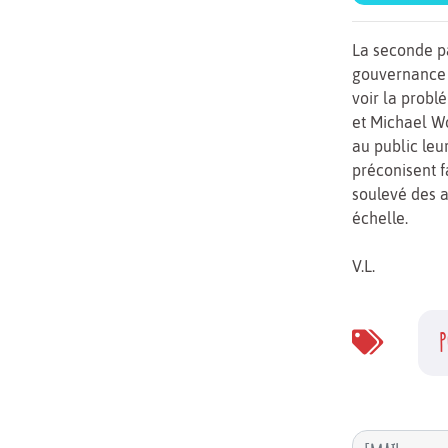
La seconde pa
gouvernance d
voir la probl
et Michael Wo
au public leu
préconisent 
soulevé des a
échelle.
V.L.
P