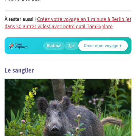
À tester aussi
|
Créez votre voyage en 1 minute à Berlin (et
dans 50 autres villes) avec notre outil TomExplore
1
2
3
4
5
6
🍲
🔍
🔍
🔍
🔍
🔍
Berlin
2j
Créer mon voyage
Place Potsdamer
Le sanglier