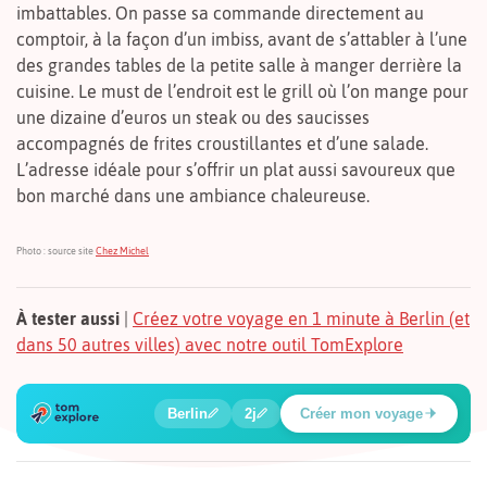
imbattables. On passe sa commande directement au
comptoir, à la façon d’un imbiss, avant de s’attabler à l’une
des grandes tables de la petite salle à manger derrière la
cuisine. Le must de l’endroit est le grill où l’on mange pour
une dizaine d’euros un steak ou des saucisses
accompagnés de frites croustillantes et d’une salade.
L’adresse idéale pour s’offrir un plat aussi savoureux que
bon marché dans une ambiance chaleureuse.
Photo : source site
Chez Michel
À tester aussi
|
Créez votre voyage en 1 minute à Berlin (et
dans 50 autres villes) avec notre outil TomExplore
1
2
3
4
5
6
🍲
🔍
🔍
🔍
🔍
🔍
Berlin
2j
Créer mon voyage
Place Potsdamer