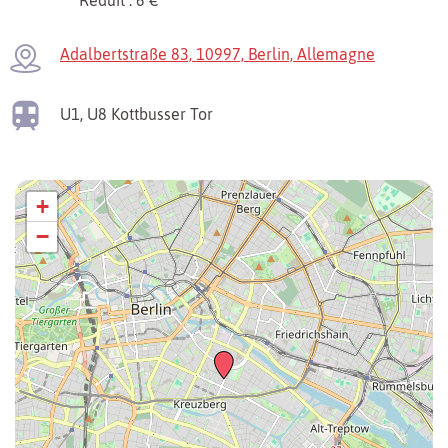
Adalbertstraße 83, 10997, Berlin, Allemagne
U1, U8
Kottbusser Tor
+
−