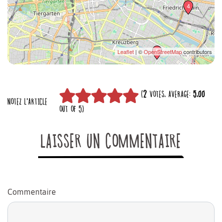
4
5
Leaflet
| ©
OpenStreetMap
contributors
(
2
VOTES, AVERAGE:
5,00
NOTEZ L'ARTICLE
OUT OF 5)
LAISSER UN COMMENTAIRE
Commentaire