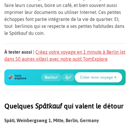
faire leurs courses, boire un café, et bien souvent aussi
imprimer leur documents ou utiliser Internet. Ces petites
échoppes font partie intégrante de la vie de quartier. Et,
tout berlinois qui se respecte a ses petites habitudes dans
le
Spätkauf
du coin.
À tester aussi
|
Créez votre voyage en 1 minute à Berlin (et
dans 50 autres villes) avec notre outil TomExplore
1
2
3
4
5
6
🍲
🔍
🔍
🔍
🔍
🔍
Berlin
2j
Créer mon voyage
Place Potsdamer
Quelques
Spätkauf
qui valent le détour
Späti, Weinbergsweg 1, Mitte, Berlin, Germany