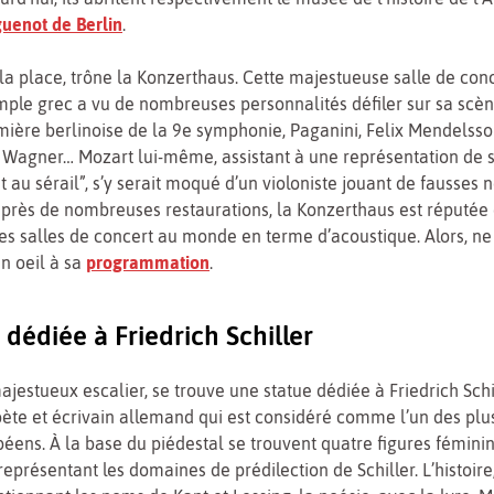
uenot de Berlin
.
la place, trône la Konzerthaus. Cette majestueuse salle de con
mple grec a vu de nombreuses personnalités défiler sur sa scè
mière berlinoise de la 9e symphonie, Paganini, Felix Mendelsso
d Wagner… Mozart lui-même, assistant à une représentation de 
 au sérail”, s’y serait moqué d’un violoniste jouant de fausses n
après de nombreuses restaurations, la Konzerthaus est réputée
res salles de concert au monde en terme d’acoustique. Alors, 
un oeil à sa
programmation
.
 dédiée à Friedrich Schiller
jestueux escalier, se trouve une statue dédiée à Friedrich Schille
ète et écrivain allemand qui est considéré comme l’un des plu
éens. À la base du piédestal se trouvent quatre figures fémini
représentant les domaines de prédilection de Schiller. L’histoire