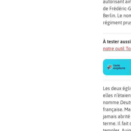
autorisant
ai
de Frédéric-G
Berlin. Le nom
régiment prus
À tester aussi
notre outil 
Les deux égli
elles n’étaie
nomme
Deut
française. Ma
jamais abrité
terme. Il fai
temples. Aujo