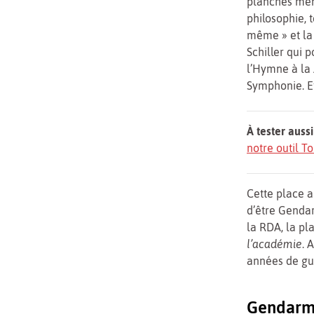
planches ment
philosophie, 
même » et la 
Schiller qui 
l’Hymne à la 
Symphonie. Et
À tester aussi
notre outil 
Cette place 
d’être Genda
la RDA, la pl
l’académie
. 
années de gue
Gendarme