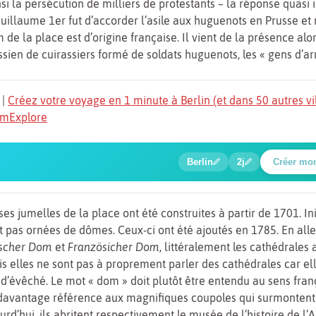
nsi la persécution de milliers de protestants – la réponse quasi
uillaume 1er fut d’accorder l’asile aux huguenots en Prusse e
 de la place est d’origine française. Il vient de la présence alor
sien de cuirassiers formé de soldats huguenots, les « gens d’ar
|
Créez votre voyage en 1 minute à Berlin (et dans 50 autres vi
TomExplore
1
2
3
4
5
🍲
🔍
🔍
🔍
🔍
6
🔍
Place Potsdamer
Berlin
2j
Créer mo
ses jumelles de la place ont été construites à partir de 1701. In
nt pas ornées de dômes. Ceux-ci ont été ajoutés en 1785. En al
scher Dom
et
Französicher Dom
, littéralement les cathédrales
is elles ne sont pas à proprement parler des cathédrales car ell
 d’évêché. Le mot « dom » doit plutôt être entendu au sens fran
t davantage référence aux magnifiques coupoles qui surmontent
urd’hui, ils abritent respectivement le musée de l’histoire de l