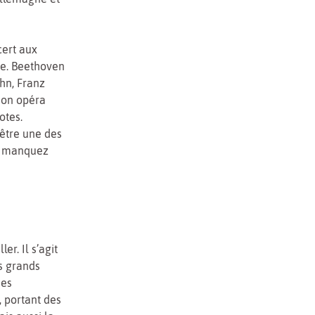
cert aux
ne. Beethoven
hn, Franz
son opéra
otes.
 être une des
ne manquez
r. Il s’agit
s grands
nes
, portant des