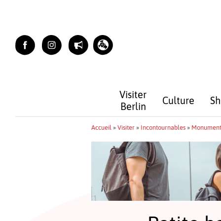
Skip
to
content
Visiter
Culture
Sh
Berlin
Accueil
»
Visiter
»
Incontournables
»
Monument