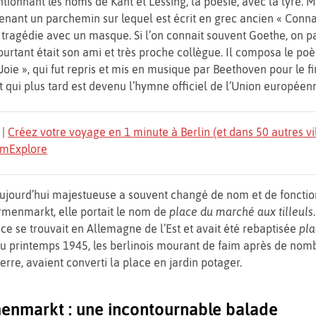
ionnant les noms de Kant et Lessing, la poésie, avec la lyre. Ma
tenant un parchemin sur lequel est écrit en grec ancien « Connai
tragédie avec un masque. Si l’on connait souvent Goethe, on p
pourtant était son ami et très proche collègue. Il composa le po
Joie », qui fut repris et mis en musique par Beethoven pour le f
 qui plus tard est devenu l’hymne officiel de l’Union européen
|
Créez votre voyage en 1 minute à Berlin (et dans 50 autres vi
TomExplore
aujourd’hui majestueuse a souvent changé de nom et de fonctio
rmenmarkt, elle portait le nom de
place du marché aux tilleuls
ace se trouvait en Allemagne de l’Est et avait été rebaptisée
pla
Au printemps 1945, les berlinois mourant de faim après de nom
rre, avaient converti la place en jardin potager.
nmarkt : une incontournable balade