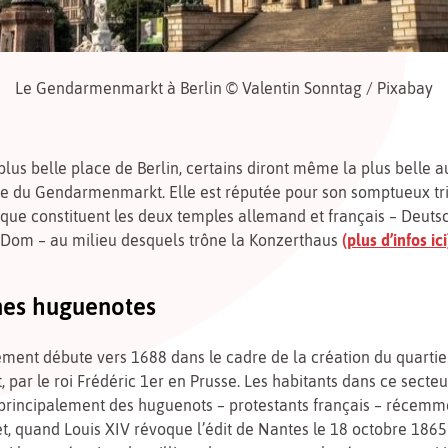
Le Gendarmenmarkt à Berlin © Valentin Sonntag / Pixabay
a plus belle place de Berlin, certains diront même la plus belle 
ace du Gendarmenmarkt. Elle est réputée pour son somptueux tr
 que constituent les deux temples allemand et français – Deut
 Dom – au milieu desquels trône la Konzerthaus
(plus d’infos ici
nes huguenotes
ent débute vers 1688 dans le cadre de la création du quartie
, par le roi Frédéric 1er en Prusse. Les habitants dans ce secteur
 principalement des huguenots – protestants français – récemme
fet, quand Louis XIV révoque l’édit de Nantes le 18 octobre 1865