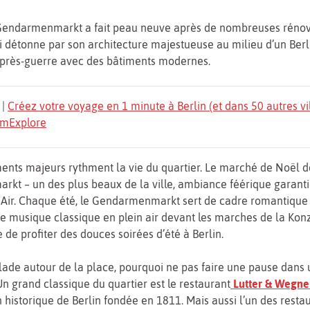
 Gendarmenmarkt a fait peau neuve après de nombreuses rénova
i détonne par son architecture majestueuse au milieu d’un Berli
après-guerre avec des bâtiments modernes.
|
Créez votre voyage en 1 minute à Berlin (et dans 50 autres vi
TomExplore
nts majeurs rythment la vie du quartier. Le marché de Noël d
t – un des plus beaux de la ville, ambiance féérique garantie
 Air. Chaque été, le Gendarmenmarkt sert de cadre romantique 
e musique classique en plein air devant les marches de la Kon
 de profiter des douces soirées d’été à Berlin.
ade autour de la place, pourquoi ne pas faire une pause dans 
Un grand classique du quartier est le restaurant
Lutter & Wegne
 historique de Berlin fondée en 1811. Mais aussi l’un des resta