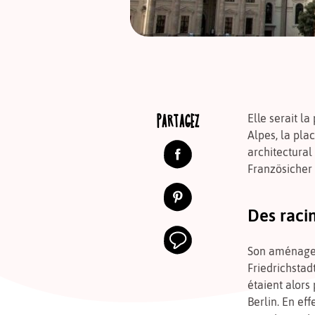
PARTAGEZ
Elle serait l
Alpes, la pl
architectural
Französicher
Des raci
Son aménagem
Friedrichstadt
étaient alors
Berlin. En ef