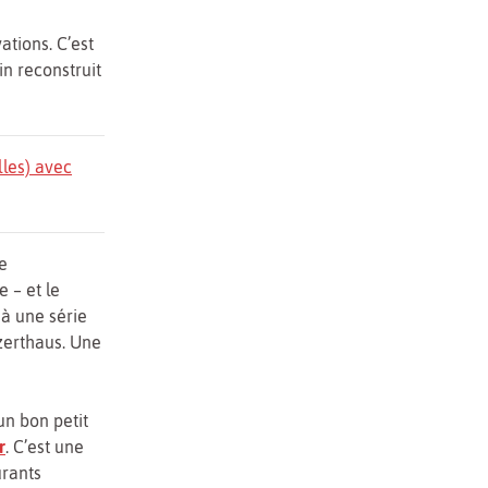
tions. C’est
n reconstruit
lles) avec
e
 – et le
à une série
zerthaus. Une
un bon petit
r
. C’est une
urants