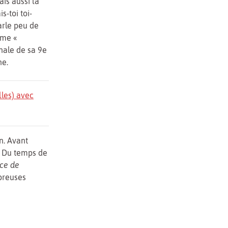
is aussi la
s-toi toi-
arle peu de
ème «
inale de sa 9e
ne.
lles) avec
n. Avant
. Du temps de
ce de
breuses