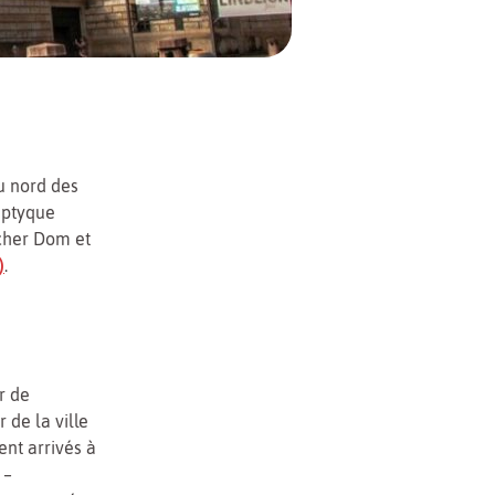
au nord des
iptyque
scher Dom et
)
.
r de
 de la ville
nt arrivés à
 –