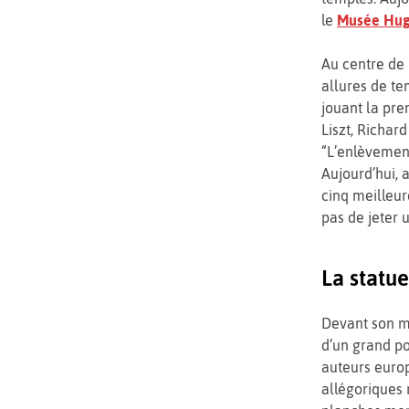
le
Musée Hug
Au centre de 
allures de te
jouant la pre
Liszt, Richar
“L’enlèvement
Aujourd’hui, 
cinq meilleu
pas de jeter 
La statue
Devant son ma
d’un grand po
auteurs europ
allégoriques 