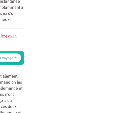
 instantanée
t notamment à
s ici d’un
mes ».
lles) avec
n voyage
itialement,
lemand on les
 allemande et
es n’ont
çais du
 ces deux
’Allemagne et