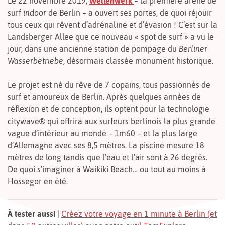
Le 22 novembre 2019,
Wellenwerk
– la première arène de
surf
indoor
de Berlin – a ouvert ses portes, de quoi réjouir
tous ceux qui rêvent d’adrénaline et d’évasion ! C’est sur la
Landsberger Allee que ce nouveau « spot de surf » a vu le
jour, dans une ancienne station de pompage du
Berliner
Wasserbetriebe,
désormais
classée monument historique
.
Le projet est né du rêve de 7 copains, tous passionnés de
surf et amoureux de Berlin. Après quelques années de
réflexion et de conception, ils optent pour la technologie
citywave® qui offrira aux surfeurs berlinois la plus grande
vague d’intérieur au monde – 1m60 – et la plus large
d’Allemagne avec ses 8,5 mètres. La piscine mesure 18
mètres de long tandis que l’eau et l’air sont à 26 degrés.
De quoi s’imaginer à Waikiki Beach… ou tout au moins à
Hossegor en été.
À tester aussi
|
Créez votre voyage en 1 minute à Berlin (et