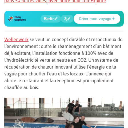
dans 50 autres villes) avec notre outil TomExplore
1
2
3
4
5
6
🍲
🔍
🔍
🔍
🔍
🔍
Berlin
2j
Créer mon voyage
Place Potsdamer
Wellenwerk
se veut un concept durable et respectueux de
l’environnement : outre le réaménagement d’un bâtiment
déjà existant, l’installation fonctionne à 100% avec de
l’hydroélectricité verte et neutre en CO2. Un système de
récupération de chaleur innovant utilise l’énergie de la
vague pour chauffer l’eau et les locaux. L’annexe qui
abrite le restaurant et la réception est principalement
chauffée au bois.