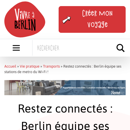
Skip
to
Créer mon
content
voyage
Accueil
»
Vie pratique
»
Transports
»
Restez connectés : Berlin équipe ses
stations de metro du Wi-Fi !
Restez connectés :
Berlin équipe ses