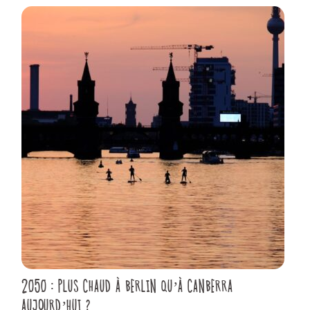
2050 : PLUS CHAUD À BERLIN QU’À CANBERRA
AUJOURD’HUI ?