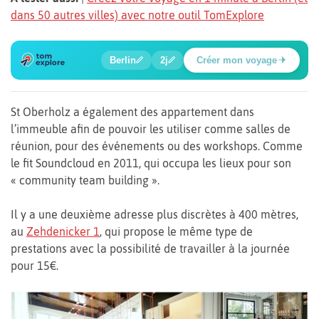
dans 50 autres villes) avec notre outil TomExplore
1
2
3
4
5
6
🍲
🔍
🔍
🔍
🔍
🔍
Berlin
2j
Créer mon voyage
Place Potsdamer
St Oberholz a également des appartement dans
l’immeuble afin de pouvoir les utiliser comme salles de
réunion, pour des événements ou des workshops. Comme
le fit Soundcloud en 2011, qui occupa les lieux pour son
« community team building ».
Il y a une deuxième adresse plus discrètes à 400 mètres,
au
Zehdenicker 1
, qui propose le même type de
prestations avec la possibilité de travailler à la journée
pour 15€.