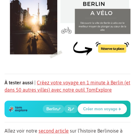
À tester aussi
|
Créez votre voyage en 1 minute à Berlin (et
dans 50 autres villes) avec notre outil TomExplore
6
1
2
3
4
5
🔍
🍲
🔍
🔍
🔍
🔍
Berlin
2j
Créer mon voyage
Place Potsdamer
Allez voir notre
second article
sur l’histoire Berlinoise à