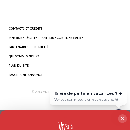
CONTACTS ET CRÉDITS
MENTIONS LÉGALES / POLITIQUE CONFIDENTIALITÉ
PARTENAIRES ET PUBLICITÉ
QUI SOMMES NOUS?
PLAN DU SITE
PASSER UNE ANNONCE
© 2015 VivreaBerlin.com. Developed by
Web56
Envie de partir en vacances ? ✈️
Gestion des cookies
Voyage sur-mesure en quelques clics 🎯
✕