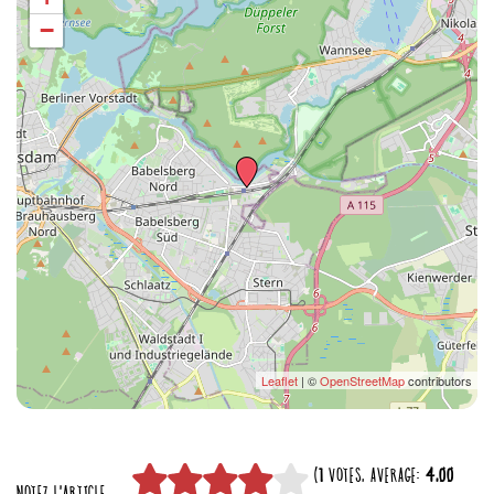
−
Leaflet
| ©
OpenStreetMap
contributors
(
1
VOTES, AVERAGE:
4,00
NOTEZ L'ARTICLE