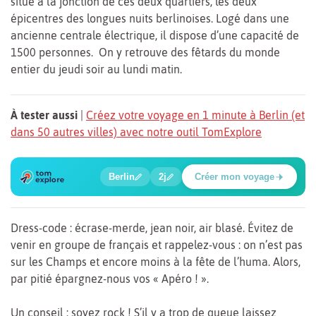
situe à la jonction de ces deux quartiers, les deux
épicentres des longues nuits berlinoises. Logé dans une
ancienne centrale électrique, il dispose d’une capacité de
1500 personnes. On y retrouve des fêtards du monde
entier du jeudi soir au lundi matin.
À tester aussi
|
Créez votre voyage en 1 minute à Berlin (et
dans 50 autres villes) avec notre outil TomExplore
6
1
2
3
4
5
🔍
🍲
🔍
🔍
🔍
🔍
Berlin
2j
Créer mon voyage
Place Potsdamer
Dress-code : écrase-merde, jean noir, air blasé. Évitez de
venir en groupe de français et rappelez-vous : on n’est pas
sur les Champs et encore moins à la fête de l’huma. Alors,
par pitié épargnez-nous vos « Apéro ! ».
Un conseil : soyez rock ! S’il y a trop de queue laissez