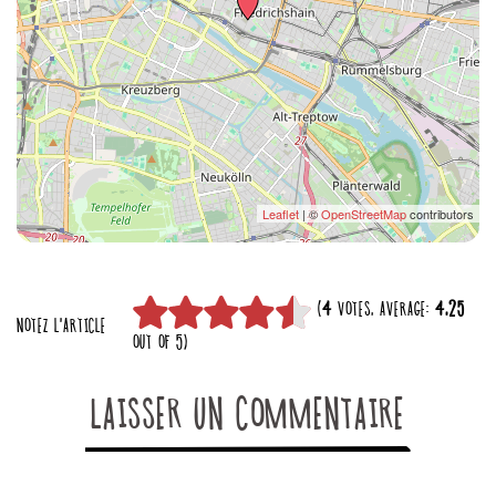
Leaflet
| ©
OpenStreetMap
contributors
(
4
VOTES, AVERAGE:
4,25
NOTEZ L'ARTICLE
OUT OF 5)
LAISSER UN COMMENTAIRE