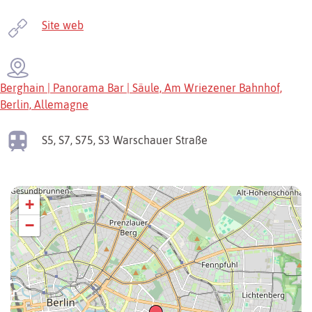
Site web
Berghain | Panorama Bar | Säule, Am Wriezener Bahnhof,
Berlin, Allemagne
S5, S7, S75, S3
Warschauer Straße
+
−