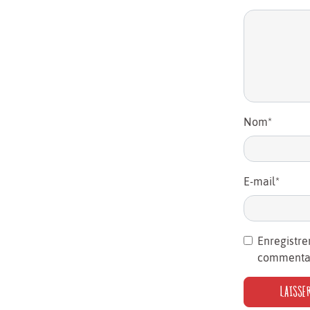
Nom
*
E-mail
*
Enregistre
commentai