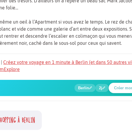
uver des trésors. D’ailleurs on a répéré un beau sac Mark Jacobs
ne folie…
ême un oeil à l’Apartment si vous avez le temps. Le rez de ch
lanc et vide comme une galerie d’art entre deux expositions. 
aut rentrer et descendre l’escalier en colimaçon qui vous mener
èrement noir, caché dans le sous-sol pour ceux qui savent.
|
Créez votre voyage en 1 minute à Berlin (et dans 50 autres vi
TomExplore
1
2
3
4
5
🍲
🔍
🔍
🔍
🔍
Berlin
2j
Créer mo
Poste de contrôle Charlie
HOPPING À BERLIN