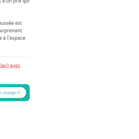
 à un prix qui
aussée est
Surprenant.
a à l’espace
lles) avec
n voyage