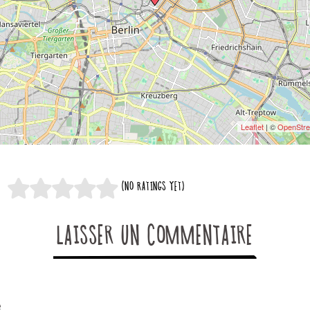
Leaflet
| ©
OpenStr
(NO RATINGS YET)
LAISSER UN COMMENTAIRE
e