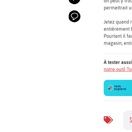
on peut y tro
permettrait u
Jetez quand m
entièrement b
Pourtant il f
magasin, enti
À tester aussi
notre outil 
S