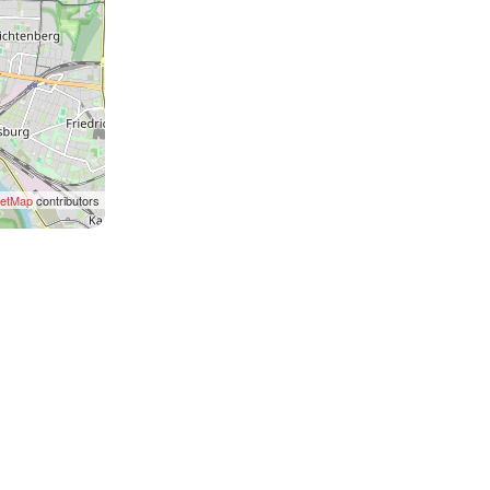
eetMap
contributors