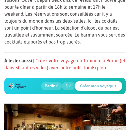
pour le dîner à partir de 18h la semaine et 17h le
weekend. Les réservations sont conseillées car il y a
toujours du monde dans les deux salles. Ici, les coktails
sont un point d’honneur. La sélection d’alcool du bar est
travaillée et savamment sourcée. Le barman vous sert des
cocktails élaborés et pas trop sucrés.
À tester aussi
|
Créez votre voyage en 1 minute à Berlin (et
dans 50 autres villes) avec notre outil TomExplore
1
2
3
4
5
6
🍲
🔍
🔍
🔍
🔍
🔍
Berlin
2j
Créer mon voyage
Place Potsdamer