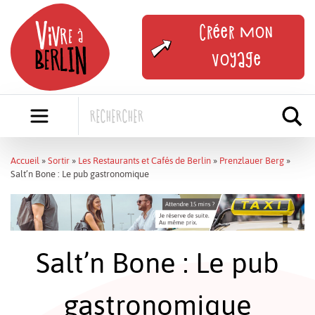
Skip
to
Créer mon
content
voyage
Accueil
»
Sortir
»
Les Restaurants et Cafés de Berlin
»
Prenzlauer Berg
»
Salt’n Bone : Le pub gastronomique
Salt’n Bone : Le pub
gastronomique