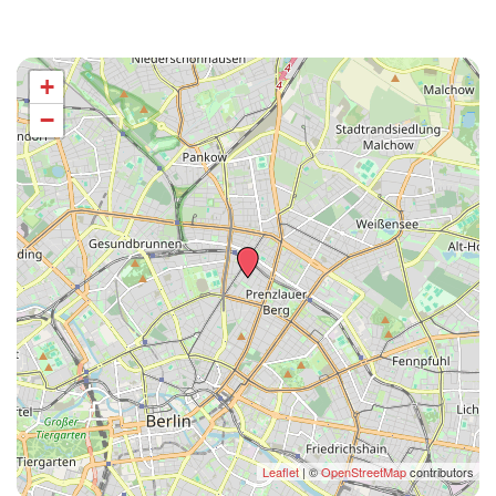
+
−
Leaflet
| ©
OpenStreetMap
contributors