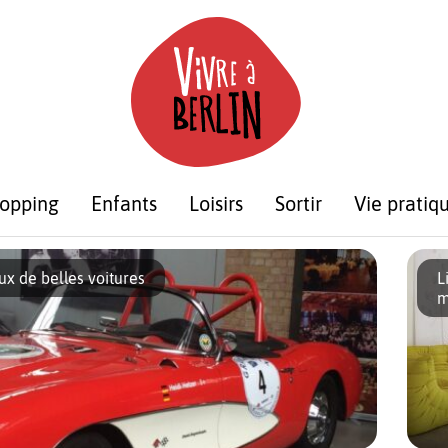
opping
Enfants
Loisirs
Sortir
Vie pratiq
x de belles voitures
L
m