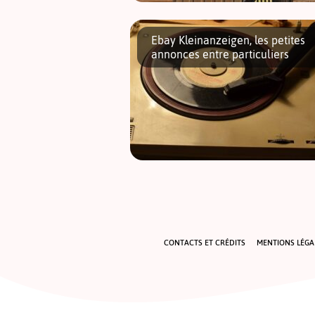
Bienvenue à Old Texas Town, Ô habitant !
Coincé entre une autoroute et un centre
Ebay Kleinanzeigen, les petites
commercial, ce bout de Far West délimité
annonces entre particuliers
par de hautes palissades en bois offre un 
Que l’on soit à peine arrivé à Berlin ou
installé depuis longtemps, on ne connait 
forcément Ebay Kleinanzeigen. Une secti
du site de vente aux enchères Ebay qui
regroupe des petites […]
CONTACTS ET CRÉDITS
MENTIONS LÉGAL