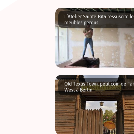
Bonjour, je m’appelle Pierre, j’ai 10 ans et
karting. Aujourd´hui, je vous propose une
L’Atelier Sainte-Rita ressuscite le
meubles perdus
Si Sainte-Rita est la patronne des causes
perdues, la française Marianne de l’Atelie
Old Texas Town, petit coin de Fa
Sainte Rita est sûrement celle des meubl
West à Berlin
perdus. Directrice éditoriale dans une
agence de communication à Paris, Maria
tombe […]