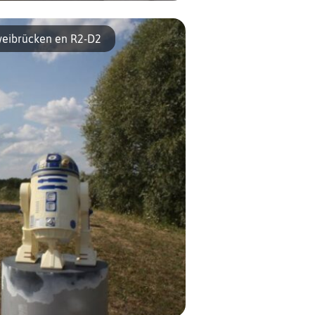
epuis plus de 150 ans, Ligne Roset habille
os intérieurs. Cette entreprise enracinée
Zweibrücken en R2-D2
ans le patrimoine français a vu le jour à
ussiat dans l’Ain en 1860. Spécialisée dans
 fabrication […]