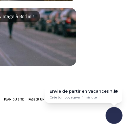
re de la Natural Science Association
pour ses conférences sur Star Trek,
ntage à Berlin !
une ! Un nouveau magasin de mode vintage
Envie de partir en vacances ? ✈️
Voyage sur-mesure en quelques clics 🎯
PLAN DU SITE
PASSER UNE ANNONCE