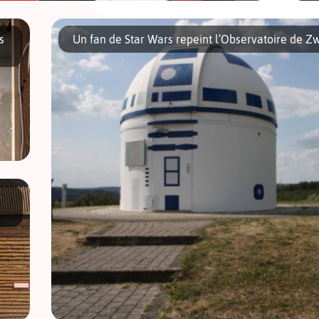
 je vis à Berlin. Mes passions, ce sont les voitures de sport et le
D
 super balade […]
v
s
Un fan de Star Wars repeint l’Observatoire de 
d
O
la
r
r
es
nne