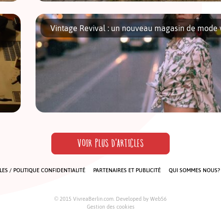
Passionné de Star Wars, un allemand a transformé l’observatoi
à Zweibrücken en R2-D2 géant. Reconnu dans le monde entier 
Vintage Revival : un nouveau magasin de mode vi
Hubert Zitt est […]
[…]
Voici une nouvelle qui en ravira plus d’un et surtout plus d’
pas
faisant la part belle aux années 80 a ouvert ses portes […]
VOIR PLUS D'ARTICLES
on
ES / POLITIQUE CONFIDENTIALITÉ
PARTENAIRES ET PUBLICITÉ
QUI SOMMES NOUS?
© 2015 VivreaBerlin.com. Developed by
Web56
Gestion des cookies