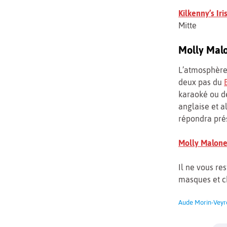
Kilkenny’s Iri
Mitte
Molly Malon
L’atmosphère 
deux pas du
karaoké ou d
anglaise et a
répondra prés
Molly Malone’
Il ne vous re
masques et 
Aude Morin-Veyr