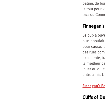
patiné, de bo
le tout pour 
lacs du Conn
Finnegan’s 
Le pub a ouve
plus populai
pour cause, il
des rues comm
excellente, t
le meilleur ca
jouer au quiz
entre amis. U
Finnegan’s Be
Cliffs of 