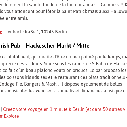
 évidemment la sainte-trinité de la bière irlandais – Guinness™,
s vous attendent pour fêter la Saint-Patrick mais aussi Hallow
ée entre amis.
g
: Lenbachstraße 1, 10245 Berlin
 Irish Pub – Hackescher Markt
/ Mitte
or plutôt neuf, qui mérite d’être un peu patiné par le temps, m
pprécié des visiteurs. Situé sous les rames de S-Bahn de Hacke
de ce fait d’un beau plafond vouté en briques. Le bar propose les
s boissons irlandaises et le restaurant des plats traditionnels –
 Cottage Pie, Bangers & Mash… Il dispose également de belles
ns musicales les vendredis, samedis et dimanches ainsi que d
|
Créez votre voyage en 1 minute à Berlin (et dans 50 autres vi
TomExplore