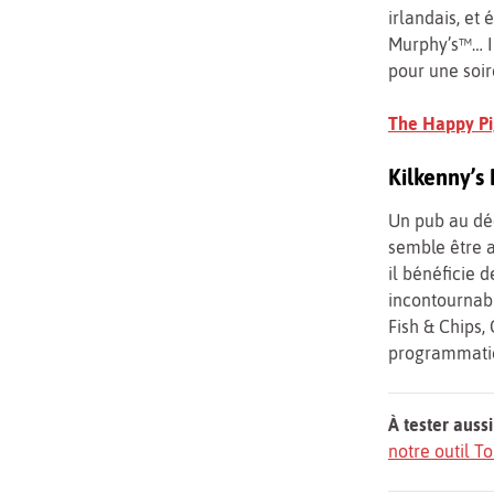
irlandais, et
Murphy’s™… Il
pour une soir
The Happy Pi
Kilkenny’s
Un pub au déc
semble être a
il bénéficie 
incontournable
Fish & Chips,
programmatio
À tester aussi
notre outil 