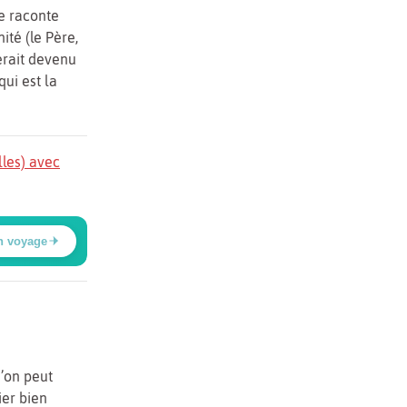
de raconte
nité (le Père,
serait devenu
ui est la
lles) avec
n voyage
’on peut
ier bien