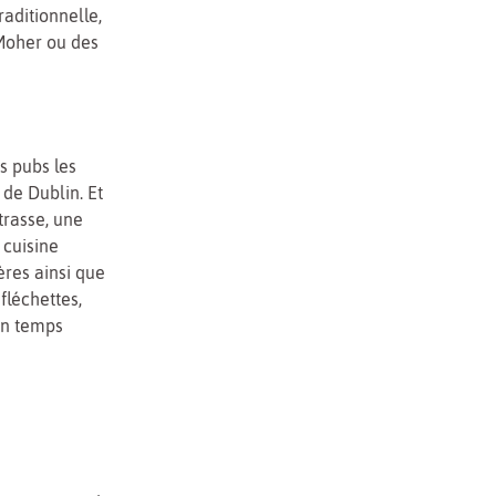
raditionnelle,
 Moher ou des
s pubs les
de Dublin. Et
strasse, une
 cuisine
ères ainsi que
fléchettes,
on temps