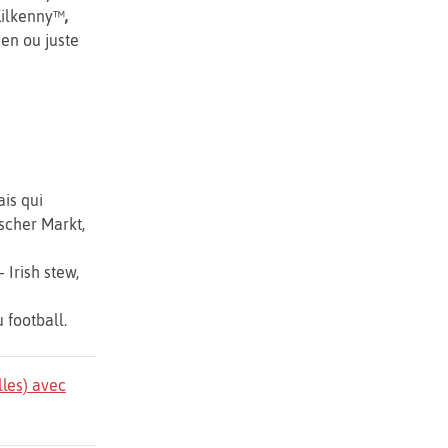
 Kilkenny™
,
een ou juste
ais qui
scher Markt,
 Irish stew,
u
football.
lles) avec