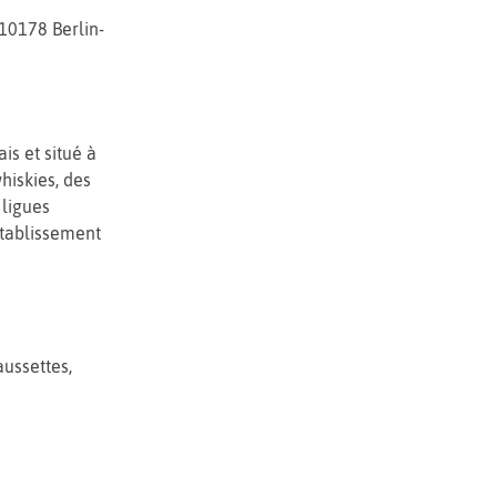
10178 Berlin-
s et situé à
hiskies, des
 ligues
’établissement
aussettes,