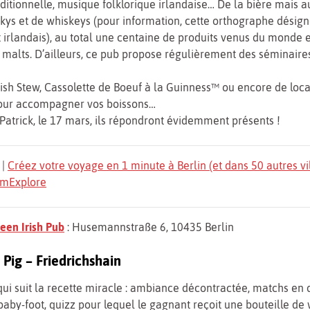
itionnelle, musique folklorique irlandaise… De la bière mais a
kys et de whiskeys (pour information, cette orthographe désign
 irlandais), au total une centaine de produits venus du monde e
alts. D’ailleurs, ce pub propose régulièrement des séminaires
Irish Stew, Cassolette de Boeuf à la Guinness™ ou encore de loca
pour accompagner vos boissons…
-Patrick, le 17 mars, ils répondront évidemment présents !
|
Créez votre voyage en 1 minute à Berlin (et dans 50 autres vi
TomExplore
neen Irish Pub
: Husemannstraße 6, 10435 Berlin
Pig – Friedrichshain
qui suit la recette miracle : ambiance décontractée, matchs en d
 baby-foot, quizz pour lequel le gagnant reçoit une bouteille de