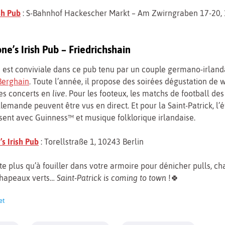
sh Pub
: S-Bahnhof Hackescher Markt – Am Zwirngraben 17-20, 
e’s Irish Pub – Friedrichshain
est conviviale dans ce pub tenu par un couple germano-irlandai
Berghain
. Toute l’année, il propose des soirées dégustation de w
es concerts en
live
. Pour les footeux, les matchs de football des
llemande peuvent être vus en direct. Et pour la Saint-Patrick, l
ent avec Guinness™ et musique folklorique irlandaise.
s Irish Pub
: Torellstraße 1, 10243 Berlin
ste plus qu’à fouiller dans votre armoire pour dénicher pulls, ch
chapeaux verts…
Saint-Patrick is coming to town
!🍀
et