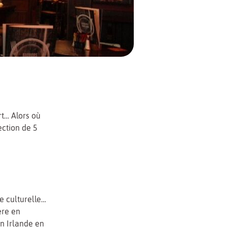
rt… Alors où
ection de 5
e culturelle…
ère en
en Irlande en