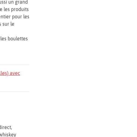
ussi un grand
e les produits
ntier pour les
 sur le
les boulettes
lles) avec
irect,
 whiskey