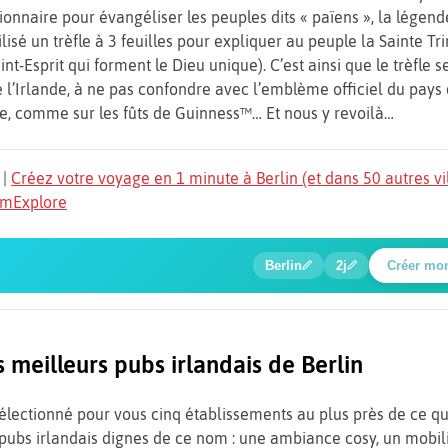
ionnaire pour évangéliser les peuples dits « païens », la légen
tilisé un trèfle à 3 feuilles pour expliquer au peuple la Sainte Tri
Saint-Esprit qui forment le Dieu unique). C’est ainsi que le trèfle 
 l’Irlande, à ne pas confondre avec l’emblème officiel du pays q
e, comme sur les fûts de Guinness™… Et nous y revoilà…
|
Créez votre voyage en 1 minute à Berlin (et dans 50 autres vi
TomExplore
6
1
2
3
4
5
🔍
🍲
🔍
🔍
🔍
🔍
Berlin
2j
Créer mo
Place Potsdamer
 meilleurs pubs irlandais de Berlin
lectionné pour vous cinq établissements au plus près de ce qu
pubs irlandais dignes de ce nom : une ambiance cosy, un mobil