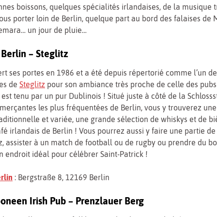
nnes boissons, quelques spécialités irlandaises, de la musique t
vous porter loin de Berlin, quelque part au bord des falaises de
emara… un jour de pluie…
Berlin – Steglitz
rt ses portes en 1986 et a été depuis répertorié comme l’un de
res de
Steglitz
pour son ambiance très proche de celle des pubs 
 est tenu par un pur Dublinois ! Situé juste à côté de la Schloss
erçantes les plus fréquentées de Berlin, vous y trouverez une
raditionnelle et variée, une grande sélection de whiskys et de bi
fé irlandais de Berlin ! Vous pourrez aussi y faire une partie de 
z, assister à un match de football ou de rugby ou prendre du b
n endroit idéal pour célébrer Saint-Patrick !
rlin
: Bergstraße 8, 12169 Berlin
Dooneen Irish Pub – Prenzlauer Berg