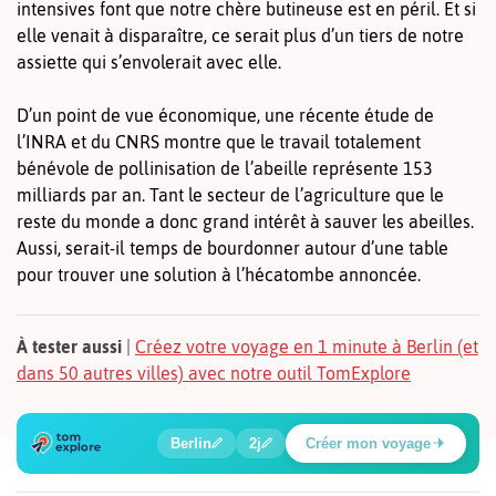
intensives font que notre chère butineuse est en péril. Et si
elle venait à disparaître, ce serait plus d’un tiers de notre
assiette qui s’envolerait avec elle.
D’un point de vue économique, une récente étude de
l’INRA et du CNRS montre que le travail totalement
bénévole de pollinisation de l’abeille représente 153
milliards par an. Tant le secteur de l’agriculture que le
reste du monde a donc grand intérêt à sauver les abeilles.
Aussi, serait-il temps de bourdonner autour d’une table
pour trouver une solution à l’hécatombe annoncée.
À tester aussi
|
Créez votre voyage en 1 minute à Berlin (et
dans 50 autres villes) avec notre outil TomExplore
6
1
2
3
4
5
🔍
🍲
🔍
🔍
🔍
🔍
Berlin
2j
Créer mon voyage
Place Potsdamer