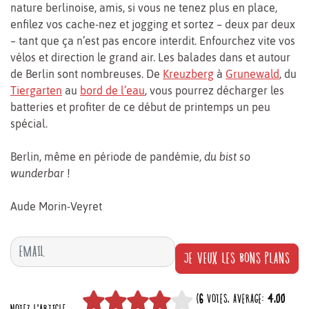
nature berlinoise, amis, si vous ne tenez plus en place,
enfilez vos cache-nez et jogging et sortez – deux par deux
– tant que ça n’est pas encore interdit. Enfourchez vite vos
vélos et direction le grand air. Les balades dans et autour
de Berlin sont nombreuses. De
Kreuzberg
à
Grunewald
, du
Tiergarten
au
bord de l’eau
, vous pourrez décharger les
batteries et profiter de ce début de printemps un peu
spécial.
Berlin, même en période de pandémie,
du
bist so
wunderbar
!
Aude Morin-Veyret
JE VEUX LES BONS PLANS
(
6
VOTES, AVERAGE:
4,00
NOTEZ L'ARTICLE