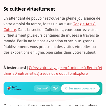
Se cultiver virtuellement
En attendant de pouvoir retrouver la pleine jouissance de
votre emploi du temps, faites un saut sur
Google Arts &
Culture
. Dans la section Collections, vous pourrez visiter
virtuellement plusieurs centaines de musées à travers le
monde. Berlin ne fait pas exception et ses plus grands
établissements vous proposent des visites virtuelles ou
des expositions en ligne, bien calés dans votre fauteuil.
À tester aussi
|
Créez votre voyage en 1 minute à Berlin (et
dans 50 autres villes) avec notre outil TomExplore
1
2
3
4
5
🍲
🔍
🔍
🔍
🔍
Berlin
2j
Créer mon voyage
Poste de contrôle Charlie
Que ce soit le Pergamon ou toutes les autres institutions