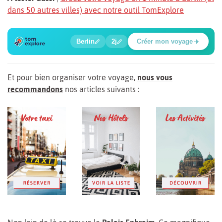
dans 50 autres villes) avec notre outil TomExplore
1
2
3
4
5
6
🍲
🔍
🔍
🔍
🔍
🔍
Berlin
2j
Créer mon voyage
Place Potsdamer
Et pour bien organiser votre voyage,
nous vous
recommandons
nos articles suivants :