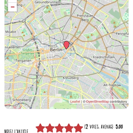
−
Leaflet
| ©
OpenStreetMap
contributors
(
2
VOTES, AVERAGE:
5,00
NOTEZ L'ARTICLE