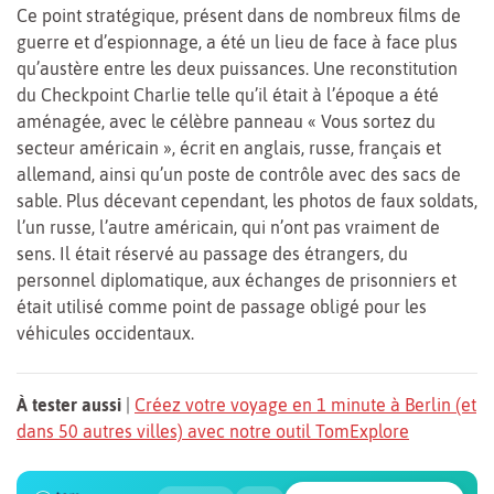
Ce point stratégique, présent dans de nombreux films de
guerre et d’espionnage, a été un lieu de face à face plus
qu’austère entre les deux puissances. Une reconstitution
du Checkpoint Charlie telle qu’il était à l’époque a été
aménagée, avec le célèbre panneau « Vous sortez du
secteur américain », écrit en anglais, russe, français et
allemand, ainsi qu’un poste de contrôle avec des sacs de
sable. Plus décevant cependant, les photos de faux soldats,
l’un russe, l’autre américain, qui n’ont pas vraiment de
sens. Il était réservé au passage des étrangers, du
personnel diplomatique, aux échanges de prisonniers et
était utilisé comme point de passage obligé pour les
véhicules occidentaux.
À tester aussi
|
Créez votre voyage en 1 minute à Berlin (et
dans 50 autres villes) avec notre outil TomExplore
1
2
3
4
5
6
🍲
🔍
🔍
🔍
🔍
🔍