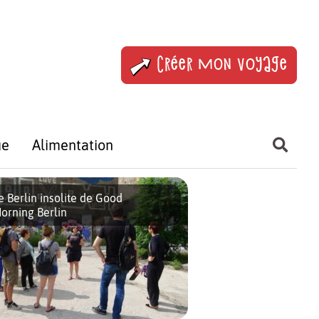
Créer mon voyage
ue
Alimentation
e Berlin insolite de Good
orning Berlin