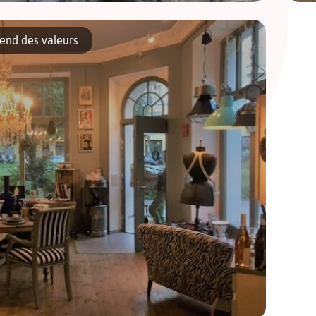
rir d’autres villes allemandes sans y laisser votre paie de la
C
e et nos conseils, découvrez Leipzig […]
m
vend des valeurs
do
g
de