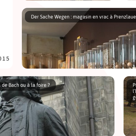
Bienvenue à Old Texas Town, Ô habitant !
En
Coincé entre une autoroute et un centre
b
Der Sache Wegen : magasin en vrac à Prenzlaue
commercial, ce bout de Far West délimité
m
par de hautes palissades en bois offre un […]
c
w
Ouvert il y a déjà plus de six mois, il est passé quasiment ina
de Prenzlauer Berg, Der Sache wegen, n’a rien à envier […]
 de Bach ou à la foire ?
P
l
g