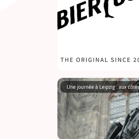
Si vous aimez la bière mais aussi le yoga,
voici le BierYoga, la nouvelle tendance
Une journée à Leipzig : aux côtés
berlinoise pour bien commencer votre
week-end. À qui s’adresse-t-il ? Attention
puristes du yoga, passez […]