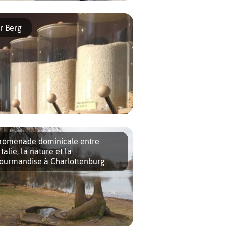
vie de visiter Berlin hors des sentiers
attus touristiques, de découvrir les
r Berg
ultiples visages de la ville ou de vivre
omme un vrai berlinois le temps d’un
eek-end ? Une […]
perçu. Pourtant, le nouveau magasin en vrac
romenade dominicale entre
’Italie, la nature et la
ourmandise à Charlottenburg